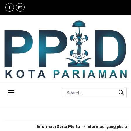
Informasi Serta Merta
Informasi yang jika t