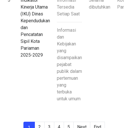
5
Indikator
Informasi
Selama
Kota
Kinerja Utama
Tersedia
dibutuhkan
Pari
(IKU) Dinas
Setiap Saat
Kependudukan
dan
Informasi
Pencatatan
dan
Sipil Kota
Kebijakan
Pariaman
yang
2025-2029
disampaikan
pejabat
publik dalam
pertemuan
yang
terbuka
untuk umum
2
3
4
5
Next
End
1