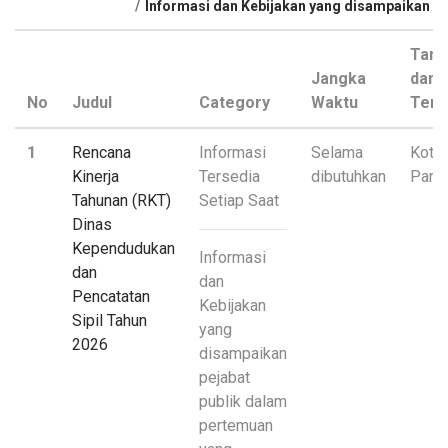
Informasi dan Kebijakan yang disampaikan p
Tang
Jangka
dan
No
Judul
Category
Waktu
Tem
1
Rencana
Informasi
Selama
Kota
Kinerja
Tersedia
dibutuhkan
Pari
Tahunan (RKT)
Setiap Saat
Dinas
Kependudukan
Informasi
dan
dan
Pencatatan
Kebijakan
Sipil Tahun
yang
2026
disampaikan
pejabat
publik dalam
pertemuan