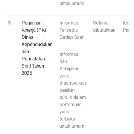
untuk umum
3
Perjanjian
Informasi
Selama
Kota
Kinerja (PK)
Tersedia
dibutuhkan
Pari
Dinas
Setiap Saat
Kependudukan
dan
Informasi
Pencatatan
dan
Sipil Tahun
Kebijakan
2026
yang
disampaikan
pejabat
publik dalam
pertemuan
yang
terbuka
untuk umum