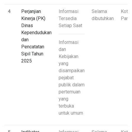
4
Perjanjian
Informasi
Selama
Kota
Kinerja (PK)
Tersedia
dibutuhkan
Pari
Dinas
Setiap Saat
Kependudukan
dan
Informasi
Pencatatan
dan
Sipil Tahun
Kebijakan
2025
yang
disampaikan
pejabat
publik dalam
pertemuan
yang
terbuka
untuk umum