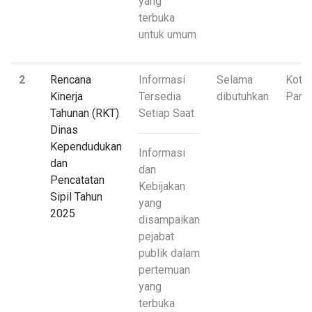
yang
terbuka
untuk umum
2
Rencana
Informasi
Selama
Kota
Kinerja
Tersedia
dibutuhkan
Pari
Tahunan (RKT)
Setiap Saat
Dinas
Kependudukan
Informasi
dan
dan
Pencatatan
Kebijakan
Sipil Tahun
yang
2025
disampaikan
pejabat
publik dalam
pertemuan
yang
terbuka